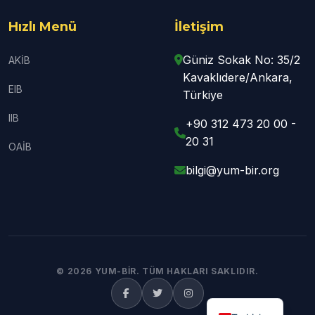
Hızlı Menü
İletişim
Güniz Sokak No: 35/2
AKİB
Kavaklıdere/Ankara,
EIB
Türkiye
IIB
+90 312 473 20 00 -
20 31
OAİB
bilgi@yum-bir.org
© 2026 YUM-BİR. TÜM HAKLARI SAKLIDIR.
English