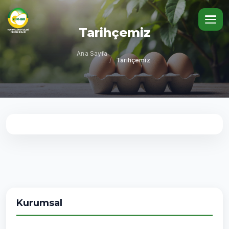
Tarihçemiz
Ana Sayfa
/
Tarihçemiz
Kurumsal