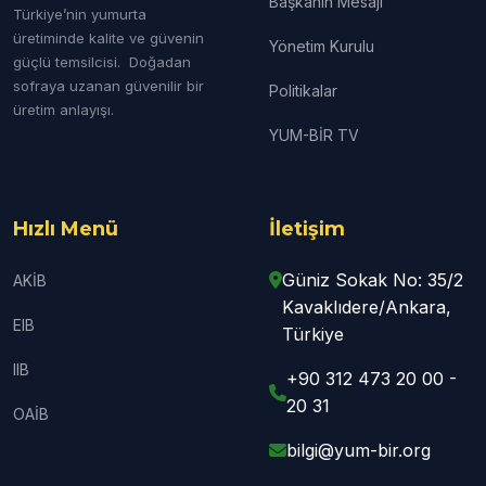
Başkanın Mesajı
Türkiye’nin yumurta
üretiminde kalite ve güvenin
Yönetim Kurulu
güçlü temsilcisi. Doğadan
sofraya uzanan güvenilir bir
Politikalar
üretim anlayışı.
YUM-BİR TV
Hızlı Menü
İletişim
Güniz Sokak No: 35/2
AKİB
Kavaklıdere/Ankara,
EIB
Türkiye
IIB
+90 312 473 20 00 -
20 31
OAİB
bilgi@yum-bir.org