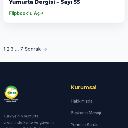
Yumurta Dergisi – Sayı 55
Flipbook'u Aç
1
2
3
…
7
Sonraki →
Kurumsal
Hakkımızda
Başkanın Mesajı
Türkiye’nin yumurta
üretiminde kalite ve güvenin
Yönetim Kurulu