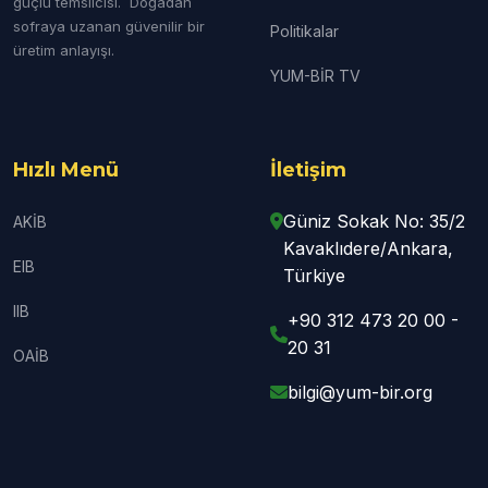
güçlü temsilcisi. Doğadan
sofraya uzanan güvenilir bir
Politikalar
üretim anlayışı.
YUM-BİR TV
Hızlı Menü
İletişim
Güniz Sokak No: 35/2
AKİB
Kavaklıdere/Ankara,
EIB
Türkiye
IIB
+90 312 473 20 00 -
20 31
OAİB
bilgi@yum-bir.org