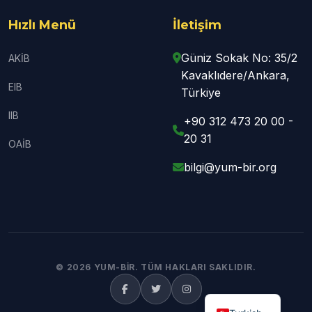
Hızlı Menü
İletişim
Güniz Sokak No: 35/2
AKİB
Kavaklıdere/Ankara,
EIB
Türkiye
IIB
+90 312 473 20 00 -
20 31
OAİB
bilgi@yum-bir.org
© 2026 YUM-BİR. TÜM HAKLARI SAKLIDIR.
English