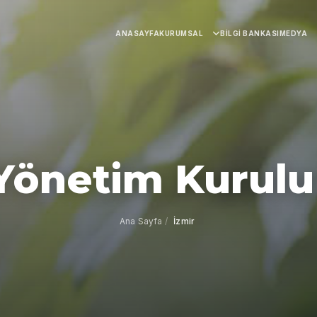
ANASAYFA
KURUMSAL
BILGI BANKASI
MEDYA
 Yönetim Kurulu
Ana Sayfa
/
İzmir