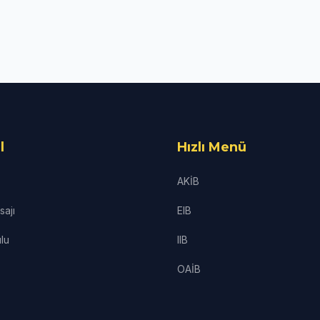
l
Hızlı Menü
AKİB
ajı
EIB
lu
IIB
OAİB