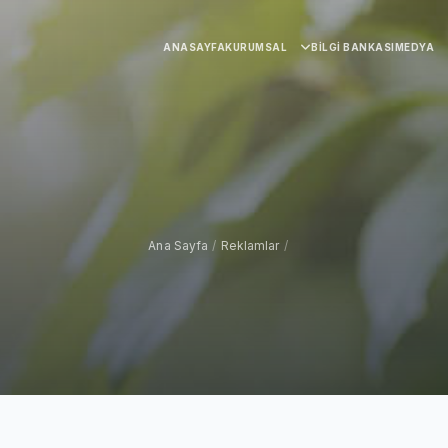
ANASAYFA
KURUMSAL
BILGI BANKASI
MEDYA
Ana Sayfa
/
Reklamlar
/