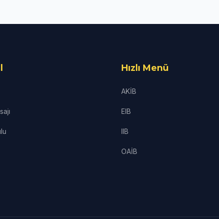
l
Hızlı Menü
AKİB
ajı
EIB
lu
IIB
OAİB