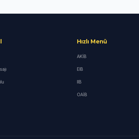
l
Hızlı Menü
AKİB
ajı
EIB
lu
IIB
OAİB