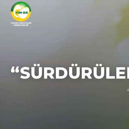
“SÜRDÜRÜLEB
A