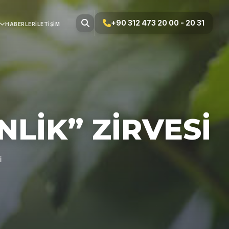
+90 312 473 20 00 - 20 31
HABERLER
İLETIŞIM
LİK” ZİRVESİ
İ