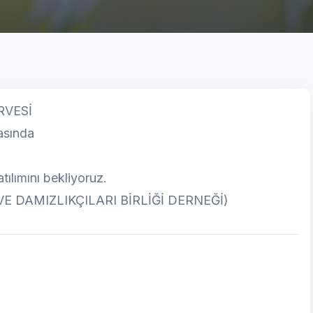
RVESİ
asında
tılımını bekliyoruz.
VE DAMIZLIKÇILARI BİRLİĞİ DERNEĞİ)