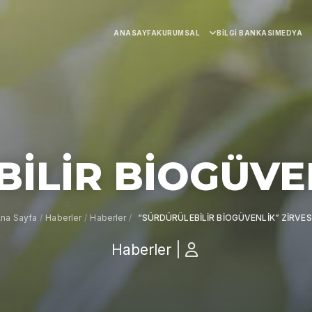
ANASAYFA
KURUMSAL
BILGI BANKASI
MEDYA
İLİR BİOGÜVEN
na Sayfa
/
Haberler
/
Haberler
/
“SÜRDÜRÜLEBİLİR BİOGÜVENLİK” ZİRVES
Haberler
|