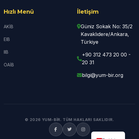
Hızlı Menü
İletişim
Güniz Sokak No: 35/2
AKİB
Kavaklıdere/Ankara,
EIB
Türkiye
IIB
+90 312 473 20 00 -
20 31
OAİB
bilgi@yum-bir.org
© 2026 YUM-BİR. TÜM HAKLARI SAKLIDIR.
English