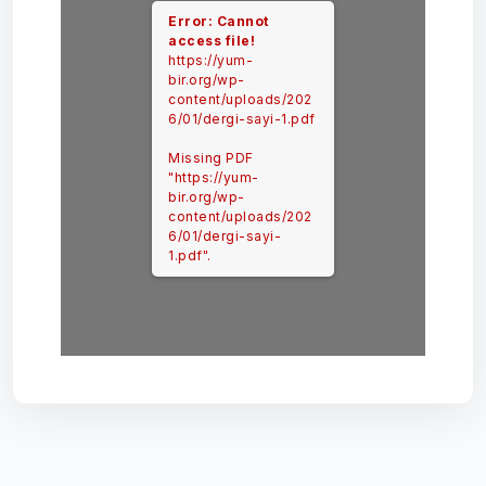
Error: Cannot
access file!
https://yum-
bir.org/wp-
content/uploads/202
6/01/dergi-sayi-1.pdf
Missing PDF
"https://yum-
bir.org/wp-
content/uploads/202
6/01/dergi-sayi-
1.pdf".