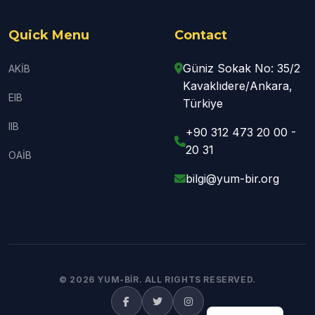
Quick Menu
Contact
Güniz Sokak No: 35/2
AKİB
Kavaklıdere/Ankara,
EIB
Türkiye
IIB
+90 312 473 20 00 -
20 31
OAİB
bilgi@yum-bir.org
© 2026 YUM-BİR. ALL RIGHTS RESERVED.
Turkish